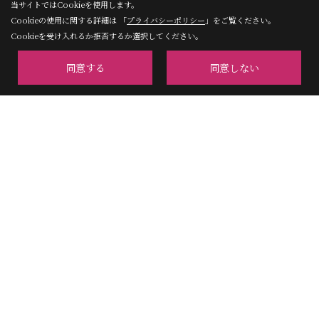
当サイトではCookieを使用します。
Cookieの使用に関する詳細は 「
プライバシーポリシー
」をご覧ください。
Cookieを受け入れるか拒否するか選択してください。
同意する
同意しない
住んでわかる「らら♪ハウスの
家」
実際に暮らしているお客様の声を、動画のイン
タビュー形式でご紹介します。