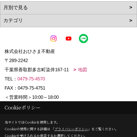
株式会社おひさま不動産
〒289-2242
千葉県香取郡多古町染井167-11
地図
TEL：
0479-75-4570
FAX：0479-75-4751
＜営業時間＞10:00～18:00
＜定休日＞水曜日・日曜日
Cookieポリシー
当サイトではCookieを使用します。
Cookieの使用に関する詳細は 「
プライバシーポリシー
」をご覧ください。
Copyright (c) ららハウス. All Rights Reserved.
Cookieを受け入れるか拒否するか選択してください。