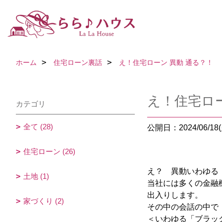
ホーム
住宅ローン裏話
え！住宅ローン 異動 通る？！
え！住宅ロー
カテゴリ
全て (28)
公開日：2024/06/18(
住宅ローン (26)
え？ 異動いわゆる
土地 (1)
当社には多くの金融
出入りします。
家づくり (2)
その中の会話の中で
＜いわゆる「ブラッ