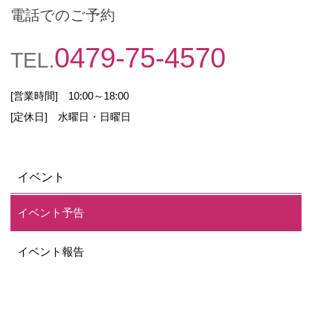
利用規約
電話でのご予約
ご利用のお客様の個人情報を明確化された目的以
0479-75-4570
外には利用しません。また、収集した個人情報に
TEL.
ついて、法令に基づく令状等による要請がない限
り、ご利用者本人の同意なくその他の第三者に開
[営業時間] 10:00～18:00
示又は提供することはありません。但し、利用者
[定休日] 水曜日・日曜日
にサービスを提供する目的で、委託を受けて業務
を行う会社が情報を必要とする場合に限り利用さ
せていただくことがあります。(但し、その場合
も上記の目的の限度を超えて利用することはあり
イベント
ません)
内容・正確性
イベント予告
ご利用のお客様の個人情報を収集する際には、そ
イベント報告
の利用目的に必要な範囲内の情報を収集して、正
確・完全な形で管理します。
安全性の確保