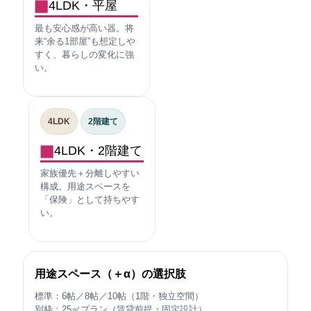
4LDK・平屋
最も安心感が高い器。将
来“余る1部屋”も想定しや
すく、暮らしの変化に強
い。
4LDK
2階建て
4LDK・2階建て
家族優先＋分離しやすい
構成。用途スペースを
「保険」として持ちやす
い。
用途スペース（＋α）の選択肢
標準：6帖／8帖／10帖（1階・独立空間）
別枠：25㎡プラン（賃貸前提・固定設計）