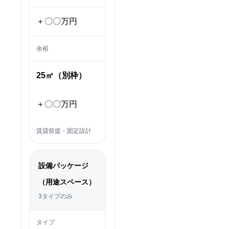
＋〇〇万円
余裕
25㎡（別枠）
＋〇〇万円
賃貸前提・固定設計
設備パッケージ
（用途スペース）
3タイプのみ
タイプ