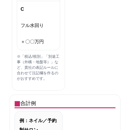
C
フル水回り
＋〇〇万円
※「税込/税別」「別途工
事（外構・地盤等）」な
ど、貴社の表記ルールに
合わせて注記欄を作るの
がおすすめです。
合計例
例：ネイル／予約
制サロン