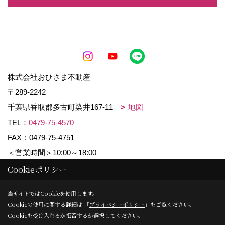
株式会社おひさま不動産
〒289-2242
千葉県香取郡多古町染井167-11
地図
TEL：
0479-75-4570
FAX：0479-75-4751
＜営業時間＞10:00～18:00
＜定休日＞水曜日・日曜日
Cookieポリシー
当サイトではCookieを使用します。
Cookieの使用に関する詳細は 「
プライバシーポリシー
」をご覧ください。
Copyright (c) ららハウス. All Rights Reserved.
Cookieを受け入れるか拒否するか選択してください。