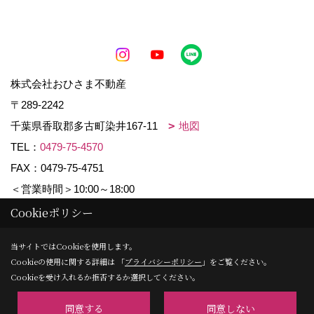
株式会社おひさま不動産
〒289-2242
千葉県香取郡多古町染井167-11
地図
TEL：
0479-75-4570
FAX：0479-75-4751
＜営業時間＞10:00～18:00
＜定休日＞水曜日・日曜日
Cookieポリシー
当サイトではCookieを使用します。
Cookieの使用に関する詳細は 「
プライバシーポリシー
」をご覧ください。
Copyright (c) ららハウス. All Rights Reserved.
Cookieを受け入れるか拒否するか選択してください。
同意する
同意しない